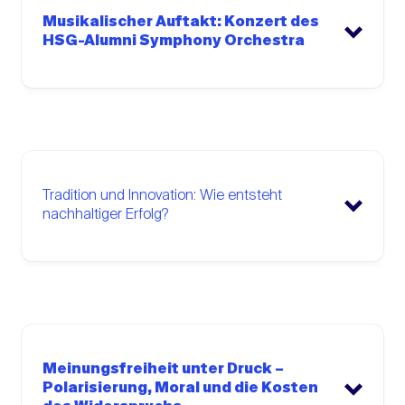
Musikalischer Auftakt: Konzert des
HSG-Alumni Symphony Orchestra
Tradition und Innovation: Wie entsteht
nachhaltiger Erfolg?
Wissen in disruptiven
Zeiten: Vom Papyrus
Meinungsfreiheit unter Druck –
Polarisierung, Moral und die Kosten
zu Petabytes